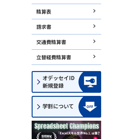
精算表
請求書
交通費精算書
立替経費精算書
オデッセイID
新規登録
学割について